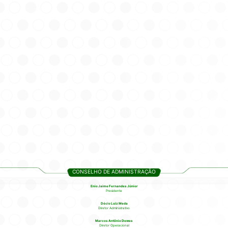
CONSELHO DE ADMINISTRAÇÃO
Enio Jaime Fernandes Júnior
Presidente
Décio Luiz Meda
Diretor Administrativo
Marcos Antônio Dewes
Diretor Operacional