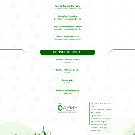
Rodolfo Oliveira Chavaglia
Conselheiro de Administração
João Vitor Nogueira
Conselheiro de Administração
Tony Eduardo Ferreira Tavares
Conselheiro de Administração
Vander Ferreira Barros
Conselheiro de Administração
CONSELHO FISCAL
Aleximar Arantes Gomes
Efetivo
Gustavo Rattes de Castro
Efetivo
Sérgio Vian
Efetivo
Marcelo Nunes Moraes
Suplente
Sede Rio Verde -
GO
64. 3612-1026 / 64.
3622-6533
Rua das
Turmalinas, nº 61 Qd
58 Lt 09 Parque
Bandeirantes Rio
Verde - GO Cep:
75905-630