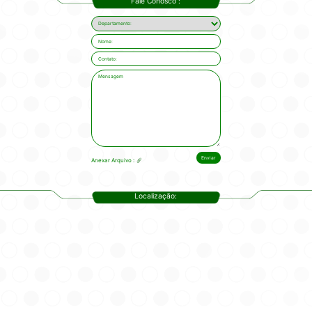
Fale Conosco :
Anexar Arquivo :
Localização: