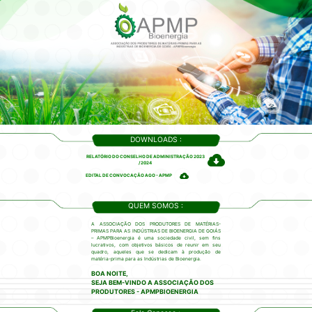
DOWNLOADS :
RELATÓRIO DO CONSELHO DE ADMINISTRAÇÃO 2023
/ 2024
EDITAL DE CONVOCAÇÃO AGO - APMP
QUEM SOMOS :
A ASSOCIAÇÃO DOS PRODUTORES DE MATÉRIAS-
PRIMAS PARA AS INDÚSTRIAS DE BIOENERGIA DE GOIÁS
– APMPBioenergia é uma sociedade civil, sem fins
lucrativos, com objetivos básicos de reunir em seu
quadro, aqueles que se dedicam à produção de
matéria-prima para as Indústrias de Bioenergia.
BOA NOITE,
SEJA BEM-VINDO A ASSOCIAÇÃO DOS
PRODUTORES - APMPBIOENERGIA